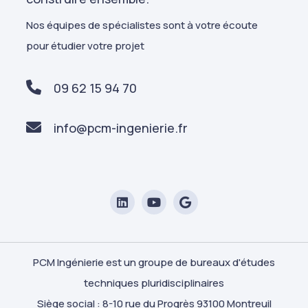
Nos équipes de spécialistes sont à votre écoute
pour étudier votre projet
09 62 15 94 70
info@pcm-ingenierie.fr
PCM Ingénierie est un groupe de bureaux d'études
M Ingénierie
techniques pluridisciplinaires
s respectons votre vie privée
Siège social : 8-10 rue du Progrès 93100 Montreuil