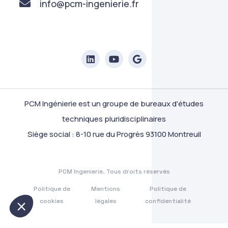
info@pcm-ingenierie.fr
PCM Ingénierie est un groupe de bureaux d'études
nierie
techniques pluridisciplinaires
ns votre vie privée
Siège social : 8-10 rue du Progrès 93100 Montreuil
ttent de vous garantir une expérience
navigation et d'assurer le bon fonctionnement de
PCM Ingenierie. Tous droits réservés
 confidentialité
Politique de
Mentions
Politique de
onsentements certifiés par
cookies
légales
confidentialité
Je choisis
Ok pour moi