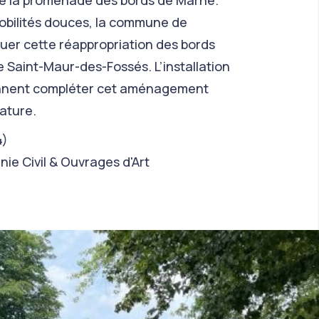
 de la promenade des bords de Marne.
obilités douces, la commune de
er cette réappropriation des bords
de Saint-Maur-des-Fossés. L’installation
iennent compléter cet aménagement
nature.
4)
ie Civil & Ouvrages d'Art