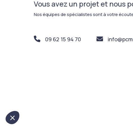
Vous avez un projet et nous 
Nos équipes de spécialistes sont à votre écoute
09 62 15 94 70
info@pcm-
PCM Ingénierie
Nous respectons votre vie privée
Les cookies permettent de vous garantir une
expérience personnalisée de navigation et d'assurer le bon
fonctionnement de notre site.
Lire la politique de confidentialité
Consentements certifiés par
Non merci
Je choisis
Ok pour moi
Axeptio consent
Plateforme de Gestion du Consentement : Personnalisez vos Opt
Notre plateforme vous permet d'adapter et de gérer vos paramètres