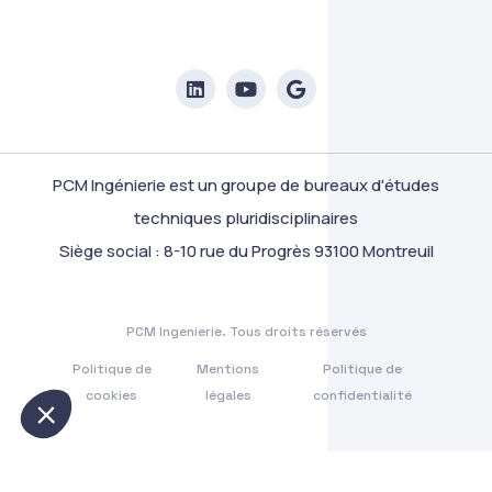
PCM Ingénierie est un groupe de bureaux d'études
techniques pluridisciplinaires
PCM Ingénierie
Siège social : 8-10 rue du Progrès 93100 Montreuil
Nous respectons votre vie privée
Les cookies permettent de vous garantir une
expérience personnalisée de navigation et d'assurer le bon
fonctionnement de notre site.
PCM Ingenierie. Tous droits réservés
Lire la politique de confidentialité
Politique de
Mentions
Politique de
Consentements certifiés par
cookies
légales
confidentialité
Non merci
Je choisis
Ok pour moi
Axeptio consent
Plateforme de Gestion du Consentement : Personnalisez vos Option