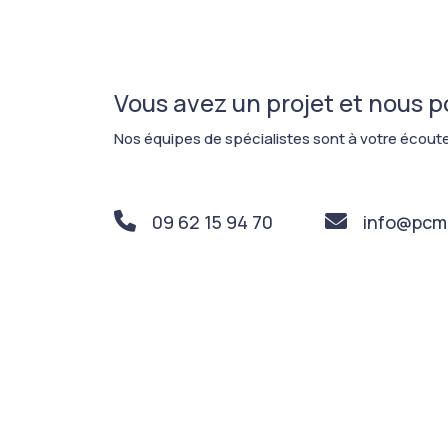
Vous avez un projet et nous 
Nos équipes de spécialistes sont à votre écoute
09 62 15 94 70
info@pcm-
PCM Ingénierie
Nous respectons votre vie privée
Les cookies permettent de vous garantir une
expérience personnalisée de navigation et d'assurer le bon
fonctionnement de notre site.
Lire la politique de confidentialité
Consentements certifiés par
Non merci
Je choisis
Ok pour moi